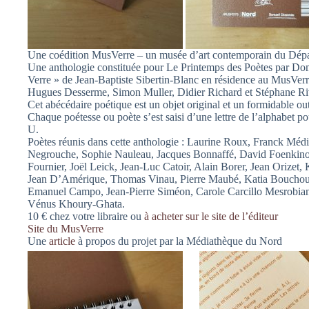
Une coédition MusVerre – un musée d’art contemporain du Dépa
Une anthologie constituée pour Le Printemps des Poètes par Dom
Verre » de Jean-Baptiste Sibertin-Blanc en résidence au MusVerre 
Hugues Desserme, Simon Muller, Didier Richard et Stéphane Ri
Cet abécédaire poétique est un objet original et un formidable ou
Chaque poétesse ou poète s’est saisi d’une lettre de l’alphabet po
U.
Poètes réunis dans cette anthologie : Laurine Roux, Franck Méd
Negrouche, Sophie Nauleau, Jacques Bonnaffé, David Foenkinos
Fournier, Joël Leick, Jean-Luc Catoir, Alain Borer, Jean Orizet, 
Jean D’Amérique, Thomas Vinau, Pierre Maubé, Katia Bouchou
Emanuel Campo, Jean-Pierre Siméon, Carole Carcillo Mesrobian, 
Vénus Khoury-Ghata.
10 € chez votre libraire ou
à acheter sur le site de l’éditeur
Site du MusVerre
Une
article
à propos du projet par la Médiathèque du Nord