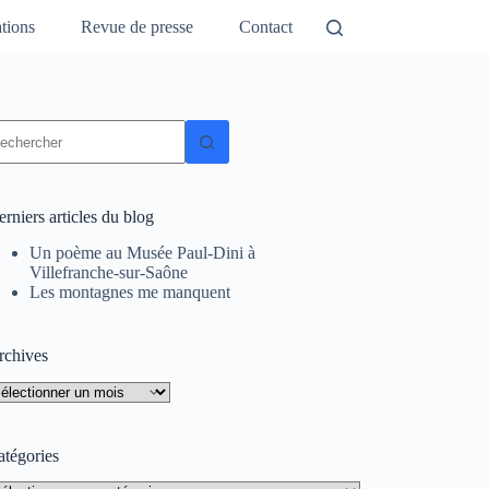
tions
Revue de presse
Contact
ucun
sultat
rniers articles du blog
Un poème au Musée Paul-Dini à
Villefranche-sur-Saône
Les montagnes me manquent
rchives
rchives
atégories