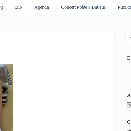
og
Bio
Agenda
Concert Poète x Batteur
Publica
A
ré
De
A
A
C