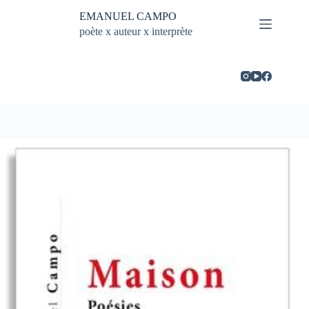
Passer
EMANUEL CAMPO
au
contenu
poète x auteur x interprète