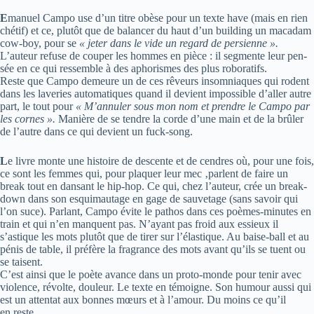
E
manuel Campo use d’un titre obèse pour un texte have (mais en rien
ché­tif) et ce, plu­tôt que de balan­cer du haut d’un buil­ding un maca­dam
cow-boy, pour se
« jeter dans le vide un regard de per­sienne ».
L’auteur refuse de cou­per les hommes en pièce : il seg­mente leur pen­
sée en ce qui res­semble à des apho­rismes des plus robo­ra­tifs.
Reste que Campo demeure un de ces rêveurs insom­niaques qui rodent
dans les lave­ries auto­ma­tiques quand il devient impos­sible d’aller autre
part, le tout pour
« M’annuler sous mon nom et prendre le Campo par
les cornes ».
Manière de se tendre la corde d’une main et de la brû­ler
de l’autre dans ce qui devient un fuck-song.
L
e livre monte une his­toire de des­cente et de cendres où, pour une fois,
ce sont les femmes qui, pour pla­quer leur mec ‚parlent de faire un
break tout en dan­sant le hip-hop. Ce qui, chez l’auteur, crée un break-
down dans son esqui­mau­tage en gage de sau­ve­tage (sans savoir qui
l’on suce). Par­lant, Campo évite le pathos dans ces poèmes-minutes en
train et qui n’en manquent pas. N’ayant pas froid aux essieux il
s’astique les mots plu­tôt que de tirer sur l’élastique. Au baise-ball et au
pénis de table, il pré­fère la fra­grance des mots avant qu’ils se tuent ou
se taisent.
C’est ainsi que le poète avance dans un proto-monde pour tenir avec
vio­lence, révolte, dou­leur. Le texte en témoigne. Son humour aussi qui
est un atten­tat aux bonnes mœurs et à l’amour. Du moins ce qu’il
en reste.