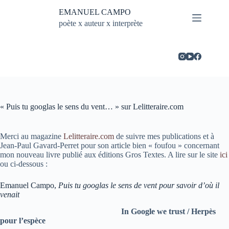
Passer
EMANUEL CAMPO
au
contenu
poète x auteur x interprète
« Puis tu googlas le sens du vent… » sur Lelitteraire.com
Merci au magazine
Lelitteraire.com
de suivre mes publications et à
Jean-Paul Gavard-Perret pour son article bien « foufou » concernant
mon nouveau livre publié aux éditions Gros Textes. A lire sur le site
ici
ou ci-dessous :
Emanuel Campo,
Puis tu googlas le sens de vent pour savoir d’où il
venait
I
n Google we trust / Her­pès
pour l’espèce