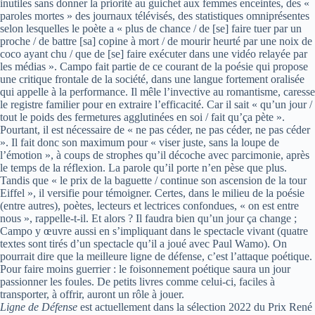
inutiles sans donner la priorité au guichet aux femmes enceintes, des «
paroles mortes » des journaux télévisés, des statistiques omniprésentes
selon lesquelles le poète a « plus de chance / de [se] faire tuer par un
proche / de battre [sa] copine à mort / de mourir heurté par une noix de
coco ayant chu / que de [se] faire exécuter dans une vidéo relayée par
les médias ». Campo fait partie de ce courant de la poésie qui propose
une critique frontale de la société, dans une langue fortement oralisée
qui appelle à la performance. Il mêle l’invective au romantisme, caresse
le registre familier pour en extraire l’efficacité. Car il sait « qu’un jour /
tout le poids des fermetures agglutinées en soi / fait qu’ça pète ».
Pourtant, il est nécessaire de « ne pas céder, ne pas céder, ne pas céder
». Il fait donc son maximum pour « viser juste, sans la loupe de
l’émotion », à coups de strophes qu’il décoche avec parcimonie, après
le temps de la réflexion. La parole qu’il porte n’en pèse que plus.
Tandis que « le prix de la baguette / continue son ascension de la tour
Eiffel », il versifie pour témoigner. Certes, dans le milieu de la poésie
(entre autres), poètes, lecteurs et lectrices confondues, « on est entre
nous », rappelle-t-il. Et alors ? Il faudra bien qu’un jour ça change ;
Campo y œuvre aussi en s’impliquant dans le spectacle vivant (quatre
textes sont tirés d’un spectacle qu’il a joué avec Paul Wamo). On
pourrait dire que la meilleure ligne de défense, c’est l’attaque poétique.
Pour faire moins guerrier : le foisonnement poétique saura un jour
passionner les foules. De petits livres comme celui-ci, faciles à
transporter, à offrir, auront un rôle à jouer.
Ligne de Défense
est actuellement dans la sélection 2022 du Prix René