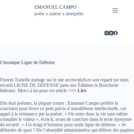
Passer
EMANUEL CAMPO
au
contenu
poète x auteur x interprète
Chronique Ligne de Défense
Florent Toniello
partage sur le site
accrocstich.es
son regard sur mon
recueil LIGNE DE DÉFENSE paru aux
Éditions la Boucherie
littéraire.
Merci à lui pour cet article
>>>
Lire
.
Dix-huit poèmes, la plupart courts : Emanuel Campo préfère la
concision pour livrer ce petit précis d’autodéfense intellectuelle, cet
appel à la résistance par la poésie. « On entre dans la vie sans même
connaître le videur », écrit-il, avant de conclure dans le texte éponyme
du recueil : « Un doigt d’honneur pour seule ligne de défense. » Se
défendre de quoi ? De l’absurdité administrative qui délivre des papiers