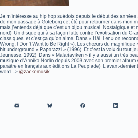
Je m’intéresse au hip hop suédois depuis le début des années 
de mon passage à Göteborg cet été pour retourner dans mon m
mais j’entends déjà que c’est un bijou musical. Nostalgique et mé
nord). Un disque qui à sa façon lutte contre l’exotisation du G
classiques, et c’est ça qu’on aime. Dans « Håll i er » on recon
Wrong, I Don’t Want to Be Right »). Les chœurs du magnifique «
hit underground « Paparazzi » (1996). Et c’est la voix du tout je
Jeunesse, 1992). Dans « Malariaviken » il y a aussi un très bea
musique d’Annika Norlin depuis 2008 avec son premier album so
paraître en français aux éditions La Peuplade). L’avant-dernier t
word.
->
@zackemusik