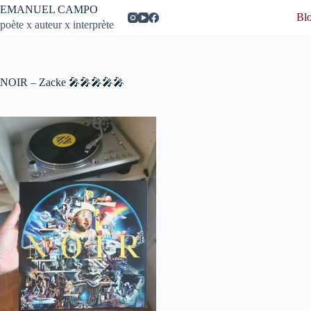
Passer
EMANUEL CAMPO
Bl
au
poète x auteur x interprète
contenu
NOIR – Zacke 🎤🎤🎤🎤🎤