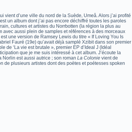
i vient d’une ville du nord de la Suède, Umeå. Alors j’ai profité
est un album dont j’ai pas encore déchiffré toutes les paroles
in, cultures et artistes du Norrbotten (la région la plus au
lbum avec aussi plein de samples et références à des morceaux
est une version de Ramsey Lewis du titre « If Loving You Is
briel Fauré (19e) qu’avait déjà samplé Xzibit dans son premier
le de ‘La vie est brutale », premier EP d’Ideal J (Idéal
icipation que je me suis intéressé à cet album. J’écoute la
 Norlin est aussi autrice ; son roman
La Colonie
vient de
tion de plusieurs artistes dont des poètes et poétesses spoken