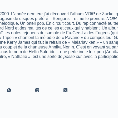
2000. L’année dernière j’ai découvert l’album
NOIR
de Zacke, qu
agasin de disques préféré – Bengans – et me le prendre.
NOIR
lodique. Un orteil pop. En circuit court. Du rap connecté au terra
rand Nord et des réalités de celles et ceux qui y habitent. Un a
naît les notes rejouées du sample de Fu-Gee-La des Fugees (qui 
 Tripoli » chantent la mélodie de « Pavane » du compositeur Ga
une Kerry James qui fait le refrain de « Malariaviken » – un samp
u couplet de la chanteuse Annika Norlin. C’est en voyant sa part
us le nom de Hello Saferide – une perle indie folk pop (Annika
itre, « Nathalie », est une sorte de
posse cut
, avec la participa